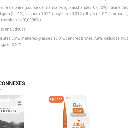
evure de bière (source de mannan-oligosaccharides, 0,015%), racine de c
igera (0,01%), algues (0,01%), psyllium (0,01%), thym (0,01%), romarin 
 framboises (0,0008%).
ts analytiques :
 brutes 36%, matières grasses 16,0%, cendres brutes 7,8%, cellulose bru
ga 6 : 2,2 %.
 CONNEXES
Épuisés