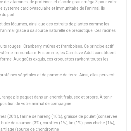
 de vitamines, de protéines et d’acide gras oméga 3 pour votre
le système cardiovasculaire et immunitaire de l’animal. Ils
 du poil.
ts et des légumes, ainsi que des extraits de plantes comme les
l’animal grâce à sa source naturelle de prébiotique. Ces racines
ts rouges : Cranberry, mûres et framboises. Ce principe actif
du système immunitaire. En somme, les Carnilove Adult constituent
e forme. Aux goûts exquis, ces croquettes raviront toutes les
protéines végétales et de pomme de terre. Ainsi, elles peuvent
 rangez le paquet dans un endroit frais, sec et propre. À tenir
 disposition de votre animal de compagnie.
nes (20%), farine de hareng (10%), graisse de poulet (conservée
huile de saumon (3%), carottes (1%), lin (1%), pois chiche (1%),
artilage (source de chondroïtine