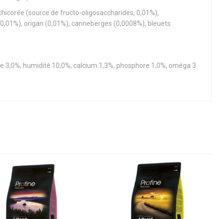
hicorée (source de fructo-oligosaccharides, 0,01%),
(0,01%), origan (0,01%), canneberges (0,0008%), bleuets
te 3,0%, humidité 10,0%, calcium 1,3%, phosphore 1,0%, oméga 3