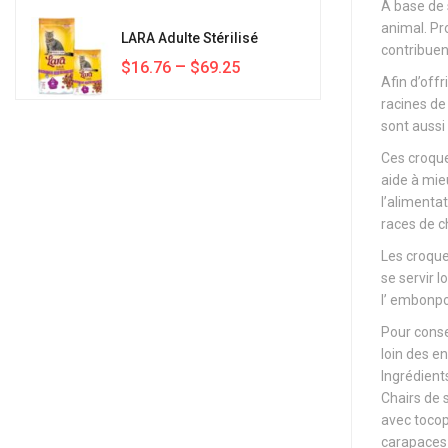
À base de
animal. Pro
LARA Adulte Stérilisé
contribuent
–
$16.76
$69.25
Afin d’offr
racines de 
sont aussi
Ces croque
aide à mie
l’alimentat
races de ch
Les croquet
se servir l
l’ embonpo
Pour conser
loin des en
Ingrédients
Chairs de 
avec tocop
carapaces 