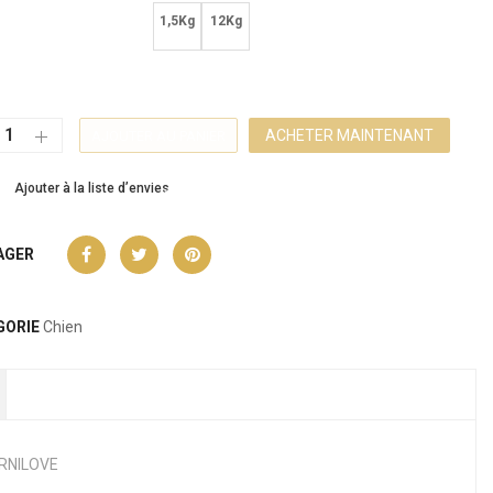
1,5Kg
12Kg
ACHETER MAINTENANT
AJOUTER AU PANIER
Ajouter à la liste d’envies
AGER
GORIE
Chien
RNILOVE