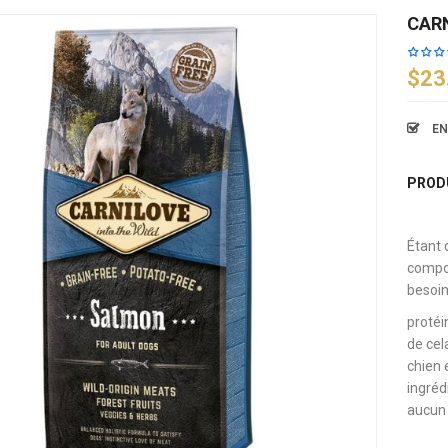
CARN
$23
EN
PRODU
Étant
compos
besoin
proté
de cel
chien 
ingré
aucun 