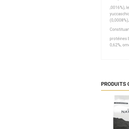
,0016%), l
yuccaschid
(0,0008%),
Constituan
protéines
0,62%, omé
PRODUITS