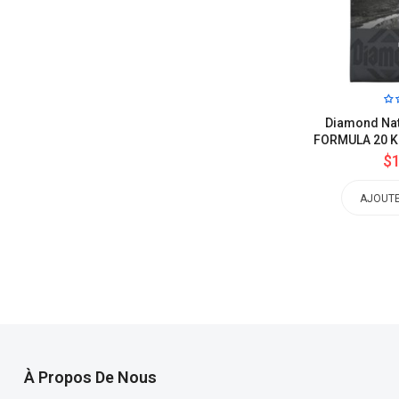
cken –
FARMINA TEAM BREEDER TOP
Diamond Nat
ulte Au
SAUMON 20 KG
FORMULA 20 K
$127.17
$
.08
AJOUTER AU PANIER
AJOUTE
ONS
À Propos De Nous