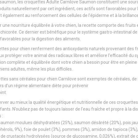
 saumon, les croquettes Adulte Carnilove Saumon constituent une source
duits naturellement par cet ingrédient, ces actifs sont favorables pour 
 également au renforcement des cellules de l’épiderme et à la brillance
ir une nourriture équilibrée à votre chien, la recette comporte des frui
chicorée. Ce dernier est bénéfique pour le système gastro-intestinal de 
 favorables pour la digestion des aliments.
ttes pour chien renferment des antioxydants naturels provenant des frui
ux protéger votre animal des radicaux libres et améliore l’efficacité 
ion complète et équilibrée dont votre chien a besoin pour être en plein
iens adultes, même les plus difficiles.
tes sans céréales pour chien Carnilove sont exemptes de céréales, de 
ors d’un régime alimentaire diète pour prévenir
int.
ver au mieux la qualité énergétique et nutritionnelle de ces croquettes,
fants. N’oubliez pas de toujours laisser de l’eau fraîche et propre à la
 :
saumon moulues déshydratées (25%), saumon désârété (20%), pois jau
hérols, 9%), foie de poulet (3%), pommes (3%), amidon de tapioca (3%), 
de crustacés hydrolysées (source de glucosamine, 0,026%), extrait de c