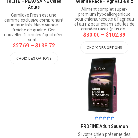
TRUITE – PEAU SAINE Chien
Grande Race – Agneau & Riz
Adute
Aliment complet super-
premium hypoallergénique
Carnilove Fresh est une
pour chiens. recette à l'agneau
gamme exclusive comprenant
et au riz pour chiens adultes de
un taux très élevé viande
grandes races (plus de…
fraîche de qualité. Ces
$30.06
–
$102.89
nouvelles formules équilibrées
sont…
$27.69
–
$138.72
CHOIX DES OPTIONS
CHOIX DES OPTIONS
PROFINE Adult Saumon
Si votre chien présente des