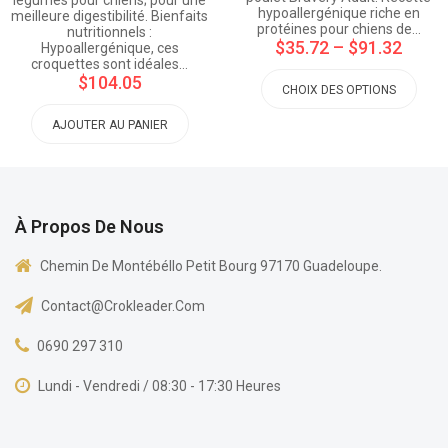
légumes pour chiens; pour une
hypoallergénique riche en
meilleure digestibilité. Bienfaits
protéines pour chiens de…
nutritionnels :
$35.72
–
$91.32
Hypoallergénique, ces
croquettes sont idéales…
$104.05
CHOIX DES OPTIONS
AJOUTER AU PANIER
À Propos De Nous
Chemin De Montébéllo Petit Bourg 97170 Guadeloupe.
Contact@crokleader.com
0690 297 310
Lundi - Vendredi / 08:30 - 17:30 Heures