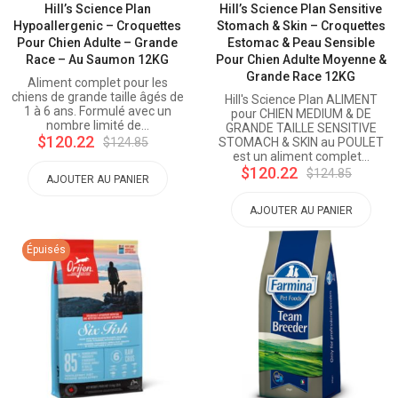
Hill’s Science Plan
Hill’s Science Plan Sensitive
Hypoallergenic – Croquettes
Stomach & Skin – Croquettes
Pour Chien Adulte – Grande
Estomac & Peau Sensible
Race – Au Saumon 12KG
Pour Chien Adulte Moyenne &
Grande Race 12KG
Aliment complet pour les
chiens de grande taille âgés de
Hill's Science Plan ALIMENT
1 à 6 ans. Formulé avec un
pour CHIEN MEDIUM & DE
nombre limité de…
GRANDE TAILLE SENSITIVE
$120.22
$124.85
STOMACH & SKIN au POULET
est un aliment complet…
$120.22
$124.85
AJOUTER AU PANIER
AJOUTER AU PANIER
Épuisés