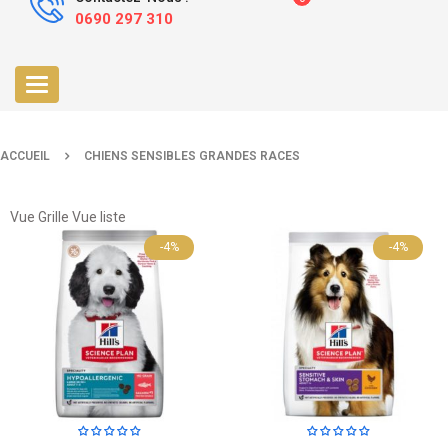
0690 297 310
Toggle
navigation
ACCUEIL
CHIENS SENSIBLES GRANDES RACES
Vue Grille
Vue liste
-4%
-4%