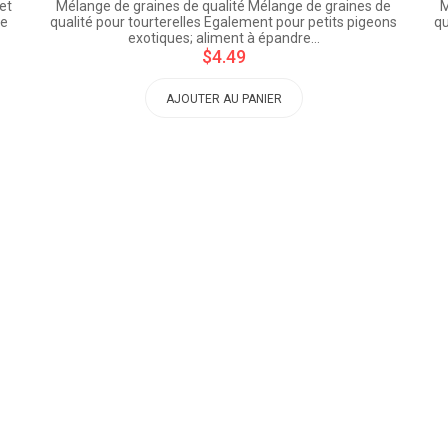
et
Mélange de graines de qualité Mélange de graines de
M
ée
qualité pour tourterelles Egalement pour petits pigeons
qu
exotiques; aliment à épandre…
$4.49
AJOUTER AU PANIER